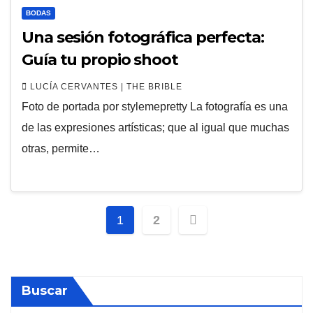
BODAS
Una sesión fotográfica perfecta:
Guía tu propio shoot
LUCÍA CERVANTES | THE BRIBLE
Foto de portada por stylemepretty La fotografía es una
de las expresiones artísticas; que al igual que muchas
otras, permite…
Paginación
1
2
de
entradas
Buscar