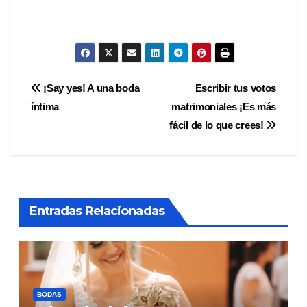
Navegación
¡Say yes! A una boda
Escribir tus votos
íntima
matrimoniales ¡Es más
de
fácil de lo que crees!
entradas
Entradas Relacionadas
BODAS