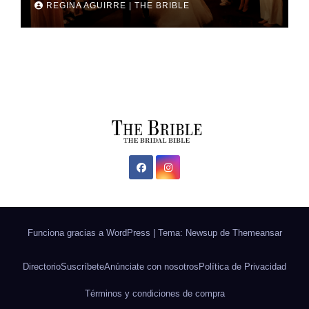
REGINA AGUIRRE | THE BRIBLE
Funciona gracias a WordPress
|
Tema: Newsup de
Themeansar
Directorio
Suscríbete
Anúnciate con nosotros
Política de Privacidad
Términos y condiciones de compra