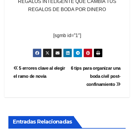
REGALOS INTELIGENTE QUE CAMBIA TUS
REGALOS DE BODA POR DINERO
[sgmb id=”1″]
Navegación
5 errores clave al elegir
6 tips para organizar una
el ramo de novia
boda civil post-
de
confinamiento
entradas
Entradas Relacionadas