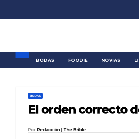
Saltar
al
contenido
BODAS
FOODIE
NOVIAS
L
BODAS
El orden correcto d
Por
Redacción | The Brible