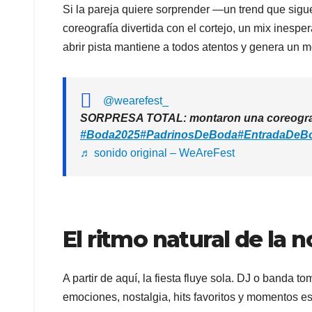
Si la pareja quiere sorprender —un trend que sigu
coreografía divertida con el cortejo, un mix inespe
abrir pista mantiene a todos atentos y genera un m
@wearefest_
SORPRESA TOTAL: montaron una coreografía 
#Boda2025
#PadrinosDeBoda
#EntradaDeB
♬ sonido original – WeAreFest
El ritmo natural de la 
A partir de aquí, la fiesta fluye sola. DJ o banda to
emociones, nostalgia, hits favoritos y momentos 