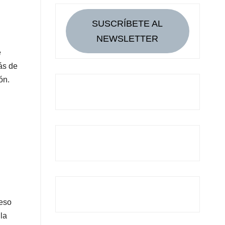
SUSCRÍBETE AL
NEWSLETTER
e
ás de
ón.
 eso
 la