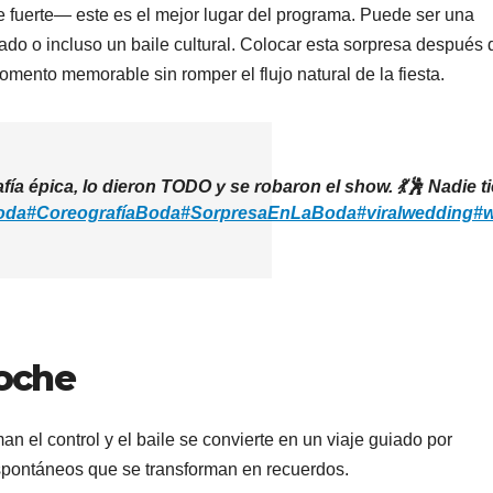
e fuerte— este es el mejor lugar del programa. Puede ser una
rado o incluso un baile cultural. Colocar esta sorpresa después 
omento memorable sin romper el flujo natural de la fiesta.
épica, lo dieron TODO y se robaron el show. 💃🕺 Nadie ti
oda
#CoreografíaBoda
#SorpresaEnLaBoda
#viralwedding
#w
noche
man el control y el baile se convierte en un viaje guiado por
espontáneos que se transforman en recuerdos.