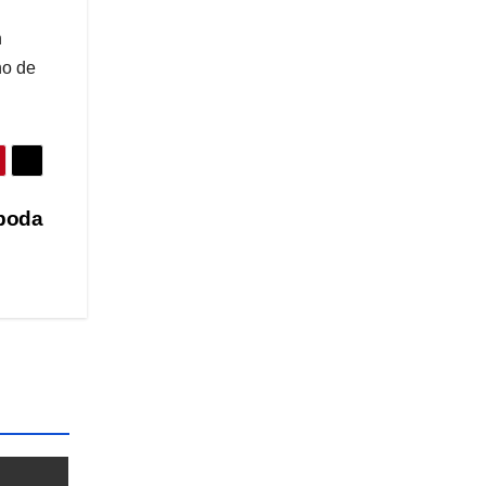
n
no de
 boda