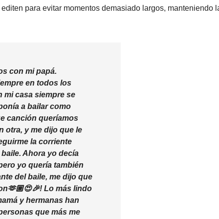
editen para evitar momentos demasiado largos, manteniendo l
s con mi papá.
iempre en todos los
n mi casa siempre se
ponía a bailar como
ue canción queríamos
n otra, y me dijo que le
eguirme la corriente
baile. Ahora yo decía
 pero yo quería también
nte del baile, me dijo que
on🫶🏼😍🎉! Lo más lindo
i mamá y hermanas han
s personas que más me