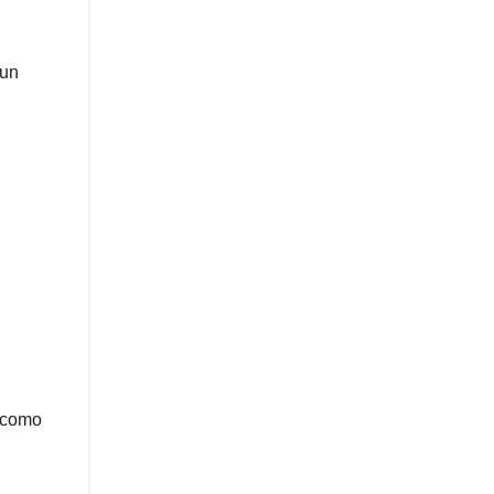
 un
n como