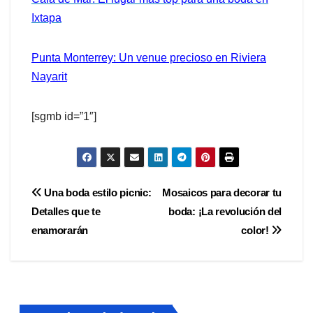
Ixtapa
Punta Monterrey: Un venue precioso en Riviera
Nayarit
[sgmb id=”1″]
Navegación
Una boda estilo picnic:
Mosaicos para decorar tu
Detalles que te
boda: ¡La revolución del
de
enamorarán
color!
entradas