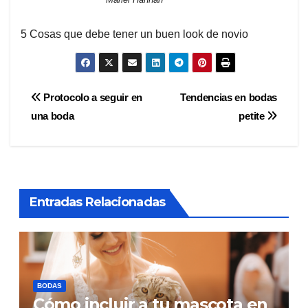
5 Cosas que debe tener un buen look de novio
Navegación
Protocolo a seguir en
Tendencias en bodas
una boda
petite
de
entradas
Entradas Relacionadas
BODAS
Cómo incluir a tu mascota en