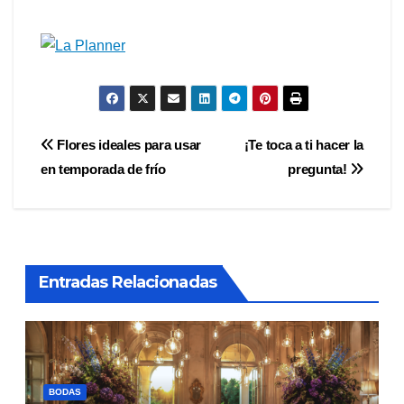
Navegación
Flores ideales para usar
¡Te toca a ti hacer la
en temporada de frío
pregunta!
de
entradas
Entradas Relacionadas
BODAS