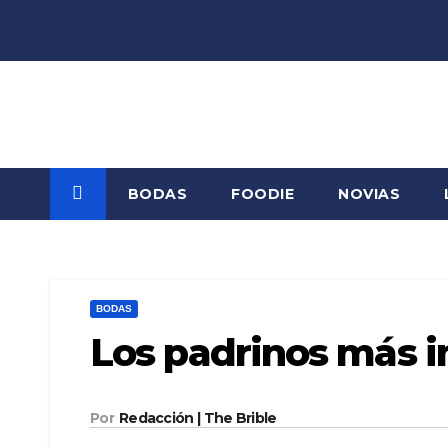
Saltar
al
contenido
BODAS
FOODIE
NOVIAS
BODAS
Los padrinos más 
Por
Redacción | The Brible