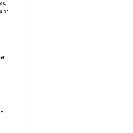
os,
ular
den
les