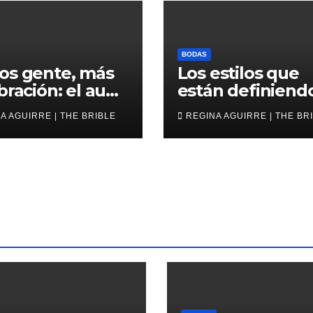
BODAS
os gente, más
Los estilos que
bración: el auge
están definiendo
a micro boda
escena nupcial
A AGUIRRE | THE BRIBLE
REGINA AGUIRRE | THE BR