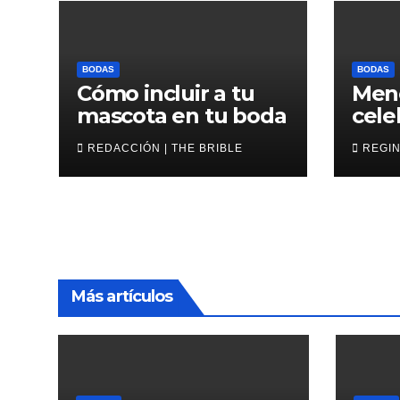
BODAS
BODAS
Cómo incluir a tu
Men
mascota en tu boda
cele
de l
REDACCIÓN | THE BRIBLE
REGIN
Más artículos