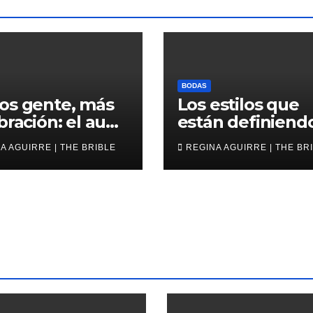
BODAS
os gente, más
Los estilos que
bración: el auge
están definiendo
a micro boda
escena nupcial
A AGUIRRE | THE BRIBLE
REGINA AGUIRRE | THE BR