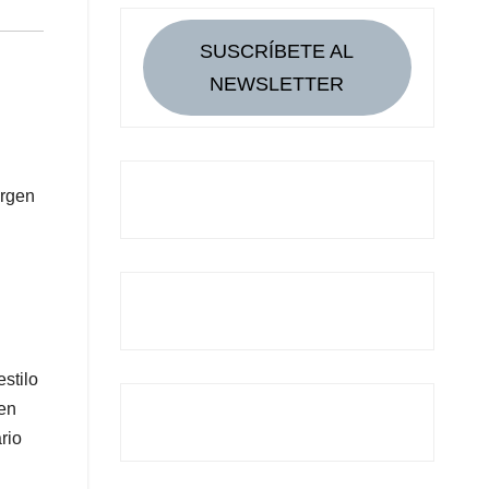
SUSCRÍBETE AL
NEWSLETTER
urgen
stilo
 en
rio