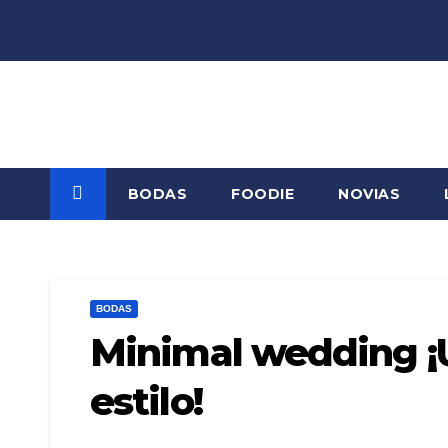
Saltar
al
contenido
BODAS
FOODIE
NOVIAS
BODAS
Minimal wedding ¡
estilo!