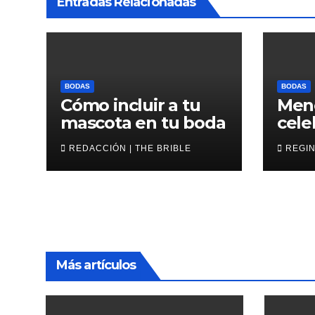
Entradas Relacionadas
BODAS
BODAS
Cómo incluir a tu
Men
mascota en tu boda
cele
de l
REDACCIÓN | THE BRIBLE
REGIN
Más artículos