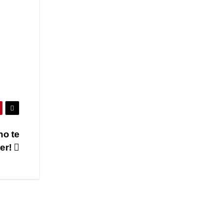
no te
er!