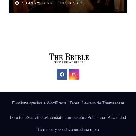
REGINA AGUIRRE | THE BRIBLE
Funciona gracias a WordPress
|
Tema: Newsup de
Themeansar
Directorio
Suscríbete
Anúnciate con nosotros
Política de Privacidad
Términos y condiciones de compra