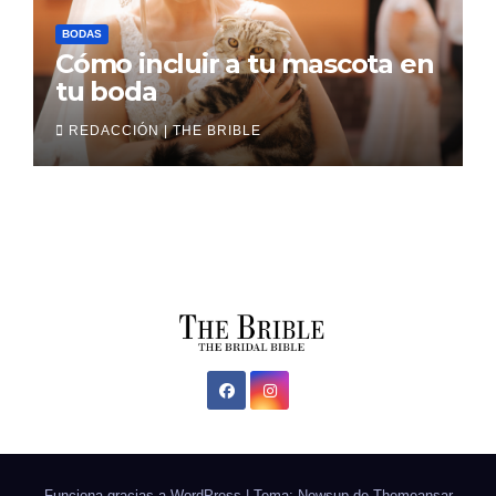
BODAS
Cómo incluir a tu mascota en
tu boda
REDACCIÓN | THE BRIBLE
Funciona gracias a WordPress
|
Tema: Newsup de
Themeansar