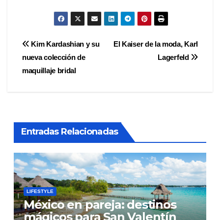
Navegación
Kim Kardashian y su
El Kaiser de la moda, Karl
nueva colección de
Lagerfeld
de
maquillaje bridal
entradas
Entradas Relacionadas
LIFESTYLE
México en pareja: destinos
mágicos para San Valentín