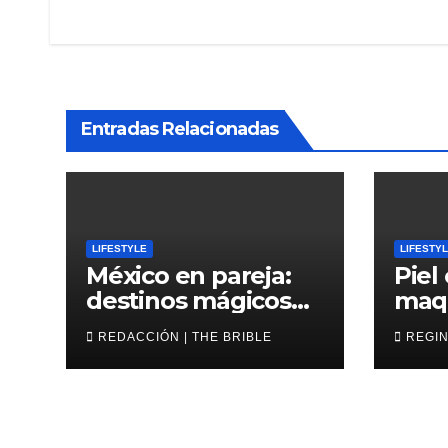
de
entradas
Entradas Relacionadas
LIFESTYLE
LIFESTY
México en pareja:
Piel
destinos mágicos
maqu
para San Valentín
202
REDACCIÓN | THE BRIBLE
REGIN