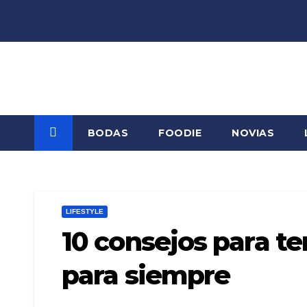
Saltar
al
contenido
BODAS
FOODIE
NOVIAS
LIFESTYLE
10 consejos para te
para siempre