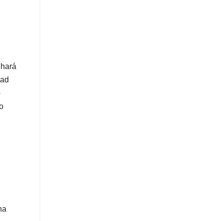
 hará
tad
o
o
na