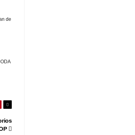
an de
 BODA
orios
OP