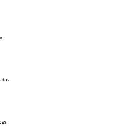
an
 dos.
pas.