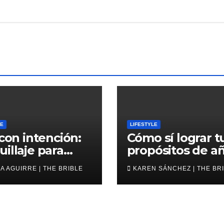
LE
LIFESTYLE
 con intención:
Cómo sí lograr t
illaje para
propósitos de a
6
nuevo
A AGUIRRE | THE BRIBLE
KAREN SÁNCHEZ | THE BR