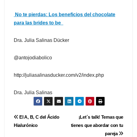
No te pierdas:
Los beneficios del chocolate
para las brides to be
Dra. Julia Salinas
Dücker
@
antojodiabolico
http://juliasalinasducker.com/v2/index.php
Dra. Julia Salinas
Navegación
El A, B, C del Ácido
¡Let´s talk! Temas que
Hialurónico
tienes que abordar con tu
de
pareja