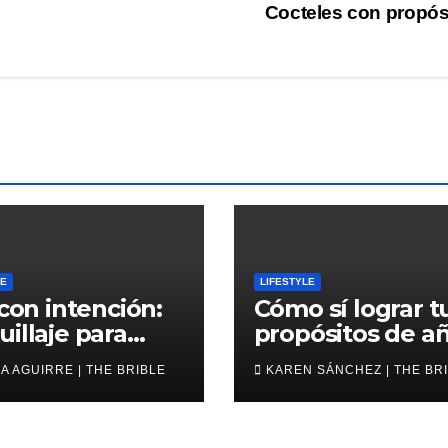
Cocteles con propós
LE
LIFESTYLE
 con intención:
Cómo sí lograr t
illaje para
propósitos de a
6
nuevo
A AGUIRRE | THE BRIBLE
KAREN SÁNCHEZ | THE BR