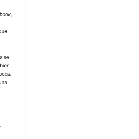
book
,
a
 que
as se
 bien
poca,
 una
r