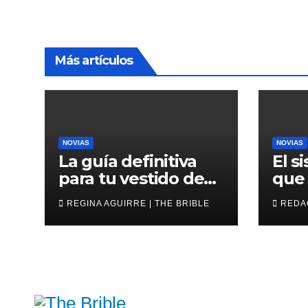
Más artículos
NOVIAS
NOVIAS
La guía definitiva
El s
para tu vestido de
que 
novia corto
avan
REGINA AGUIRRE | THE BRIBLE
REDAC