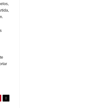
elos,
rtida,
m.
s
te
ortar