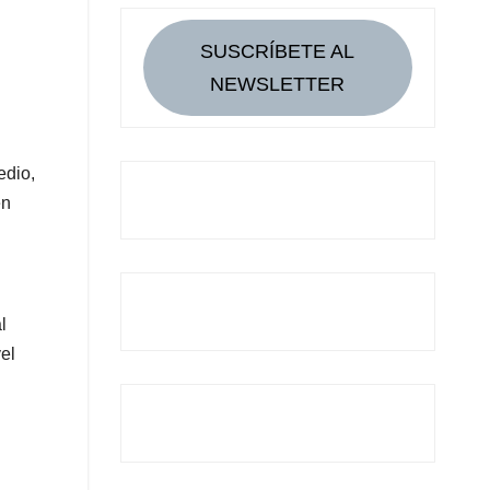
SUSCRÍBETE AL
NEWSLETTER
edio,
en
l
el