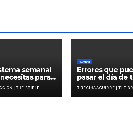
NOVIAS
istema semanal
Errores que pu
necesitas para
pasar el día de 
zar en tu boda
boda
CIÓN | THE BRIBLE
REGINA AGUIRRE | THE B