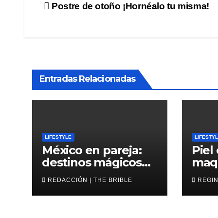
Navegación
Postre de otoño ¡Hornéalo tu misma!
de
entradas
Entradas Relacionadas
LIFESTYLE
LIFESTY
México en pareja:
Piel
destinos mágicos
maqu
para San Valentín
202
REDACCIÓN | THE BRIBLE
REGIN