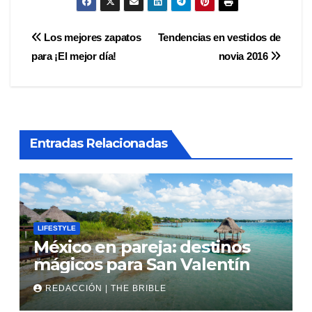
Navegación
Los mejores zapatos
Tendencias en vestidos de
para ¡El mejor día!
novia 2016
de
entradas
Entradas Relacionadas
LIFESTYLE
México en pareja: destinos
mágicos para San Valentín
REDACCIÓN | THE BRIBLE