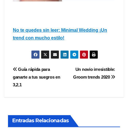
No te quedes sin leer: Minimal Wedding ¡Un
trend con mucho estilo!
Navegación
Guía rápida para
Un novio irresistible:
ganarte a tus suegros en
Groom trends 2020
de
3,2,1
entradas
Entradas Relacionadas