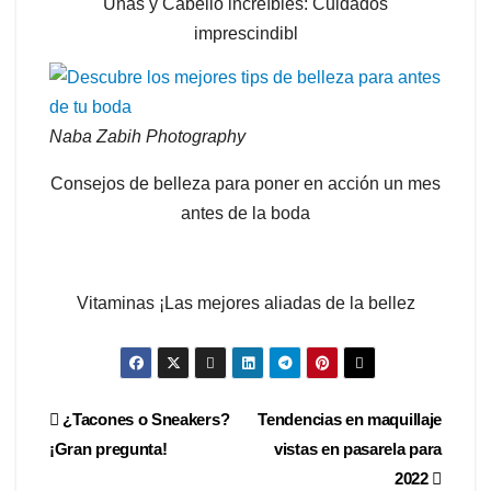
Uñas y Cabello increíbles: Cuidados
imprescindibl
Naba Zabih Photography
Consejos de belleza para poner en acción un mes
antes de la boda
Vitaminas ¡Las mejores aliadas de la bellez
Navegación
¿Tacones o Sneakers?
Tendencias en maquillaje
¡Gran pregunta!
vistas en pasarela para
de
2022