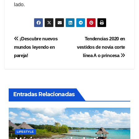
lado.
Navegación
¡Descubre nuevos
Tendencias 2020 en
mundos leyendo en
vestidos de novia corte
de
pareja!
línea A o princesa
entradas
Entradas Relacionadas
LIFESTYLE