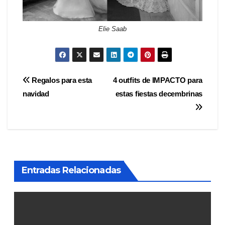
Elie Saab
Navegación
Regalos para esta
4 outfits de IMPACTO para
navidad
estas fiestas decembrinas
de
entradas
Entradas Relacionadas