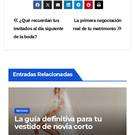
Navegación
¿Qué recuerdan tus
La primera negociación
invitados al día siguiente
real de tu matrimonio
de
de la boda?
entradas
Entradas Relacionadas
NOVIAS
La guía definitiva para tu
vestido de novia corto