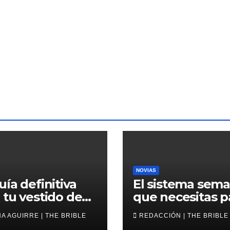
NOVIAS
uía definitiva
El sistema sema
 tu vestido de
que necesitas p
a corto
avanzar en tu b
A AGUIRRE | THE BRIBLE
REDACCIÓN | THE BRIBLE