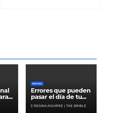
NOVIAS
nal
Errores que pueden
ara
pasar el día de tu
oda
boda
REGINA AGUIRRE | THE BRIBLE