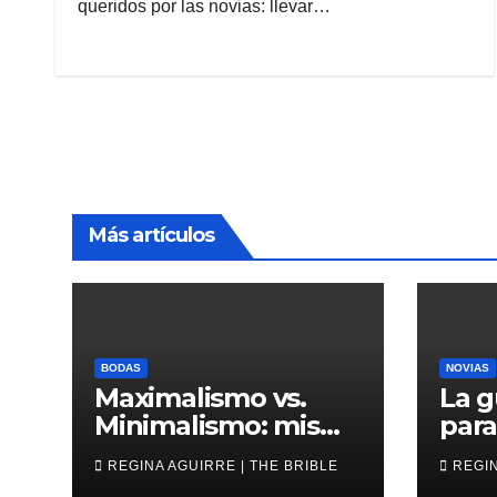
queridos por las novias: llevar…
Más artículos
BODAS
NOVIAS
Maximalismo vs.
La g
Minimalismo: misma
para
boda, al revés
novi
REGINA AGUIRRE | THE BRIBLE
REGIN