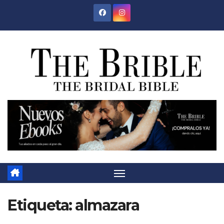
Saltar
al
contenido
Etiqueta:
almazara