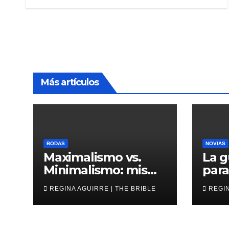
Más artículos
BODAS
NOVIAS
Maximalismo vs.
La g
Minimalismo: misma
para
boda, al revés
novi
REGINA AGUIRRE | THE BRIBLE
REGIN