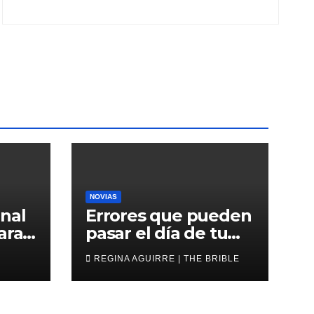
NOVIAS
nal
Errores que pueden
ara
pasar el día de tu
oda
boda
REGINA AGUIRRE | THE BRIBLE