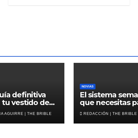
NOVIAS
uía definitiva
El sistema sema
 tu vestido de
que necesitas p
a corto
avanzar en tu b
A AGUIRRE | THE BRIBLE
REDACCIÓN | THE BRIBLE