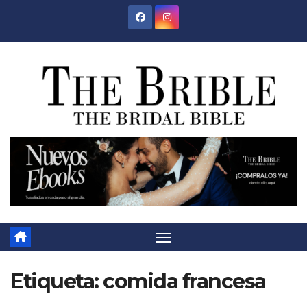
Saltar
al
contenido
Etiqueta:
comida francesa