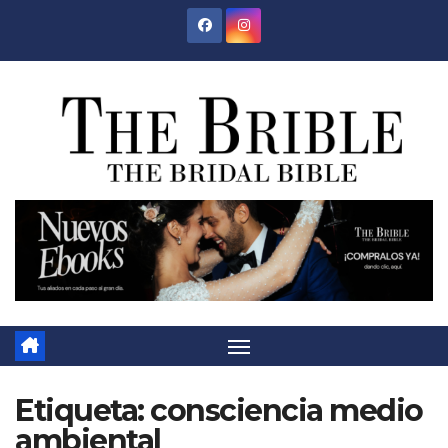
Saltar
al
contenido
Etiqueta:
consciencia medio
ambiental