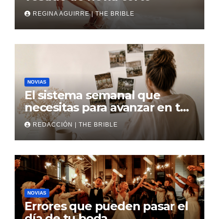
REGINA AGUIRRE | THE BRIBLE
NOVIAS
El sistema semanal que
necesitas para avanzar en tu
boda
REDACCIÓN | THE BRIBLE
NOVIAS
Errores que pueden pasar el
día de tu boda