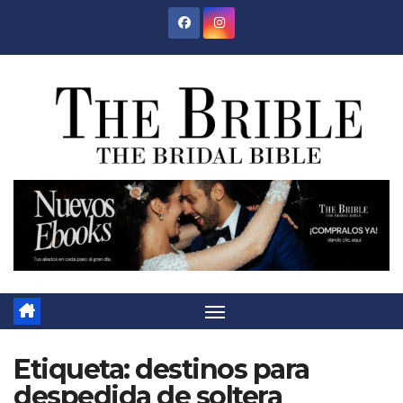
Saltar
al
contenido
Etiqueta:
destinos para
despedida de soltera