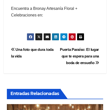
Encuentra a Bronay Artesanía Floral +
Celebraciones en:
Navegación
Una foto que dura toda
Puerta Paraíso: El lugar
la vida
que te espera para una
de
boda de ensueño
entradas
Entradas Relacionadas