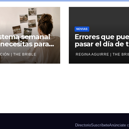
NOVIAS
istema semanal
Errores que pu
necesitas para
pasar el día de 
zar en tu boda
boda
IÓN | THE BRIBLE
REGINA AGUIRRE | THE BRI
Directorio
Suscríbete
Anúnciate c