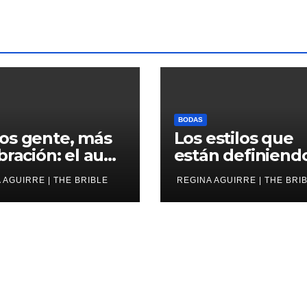
BODAS
os gente, más
Los estilos que
bración: el auge
están definiendo
a micro boda
escena nupcial
 AGUIRRE | THE BRIBLE
REGINA AGUIRRE | THE BRI