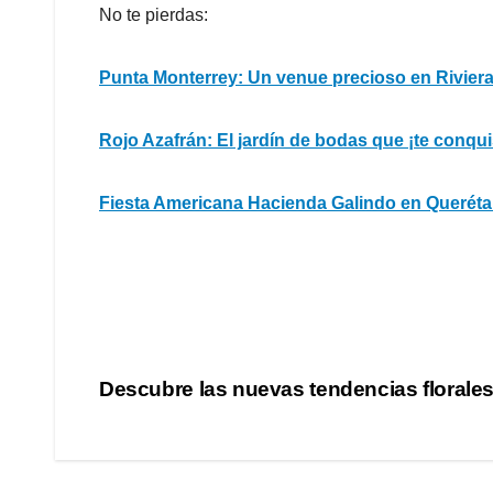
No te pierdas:
Punta Monterrey: Un venue precioso en Riviera
Rojo Azafrán: El jardín de bodas que ¡te conqui
Fiesta Americana Hacienda Galindo en Queréta
Navegación
Descubre las nuevas tendencias florale
de
entradas