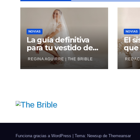
NOVIAS
NOVIAS
La guía definitiva
El s
para tu vestido de
que 
novia corto
avan
REGINA AGUIRRE | THE BRIBLE
REDACC
Funciona gracias a WordPress
|
Tema: Newsup de
Themeansar