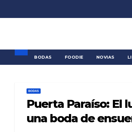
Saltar
al
contenido
BODAS
FOODIE
NOVIAS
L
BODAS
Puerta Paraíso: El 
una boda de ensu