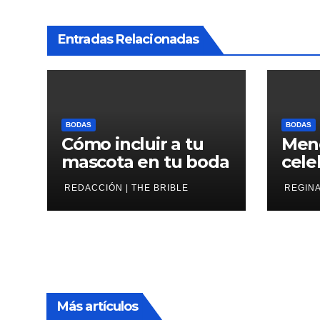
Entradas Relacionadas
BODAS
BODAS
Cómo incluir a tu
Men
mascota en tu boda
cele
de l
REDACCIÓN | THE BRIBLE
REGINA
Más artículos