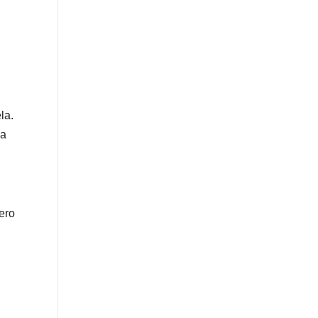
la.
la
pero