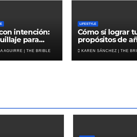
LE
LIFESTYLE
 con intención:
Cómo sí lograr t
illaje para
propósitos de a
6
nuevo
A AGUIRRE | THE BRIBLE
KAREN SÁNCHEZ | THE BR