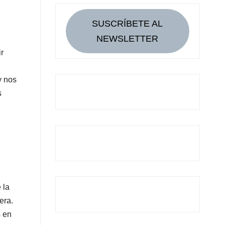
SUSCRÍBETE AL
NEWSLETTER
r
y nos
s
 la
era.
s en