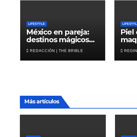
LIFESTYLE
LIFESTY
México en pareja:
Piel
destinos mágicos
maqu
para San Valentín
202
REDACCIÓN | THE BRIBLE
REGIN
Más artículos