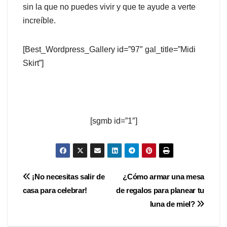
sin la que no puedes vivir y que te ayude a verte
increíble.
[Best_Wordpress_Gallery id=”97″ gal_title=”Midi
Skirt”]
[sgmb id=”1″]
Navegación
¡No necesitas salir de
¿Cómo armar una mesa
casa para celebrar!
de regalos para planear tu
de
luna de miel?
entradas