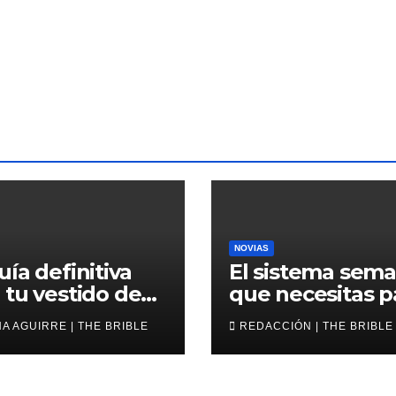
NOVIAS
uía definitiva
El sistema sema
 tu vestido de
que necesitas p
a corto
avanzar en tu b
A AGUIRRE | THE BRIBLE
REDACCIÓN | THE BRIBLE