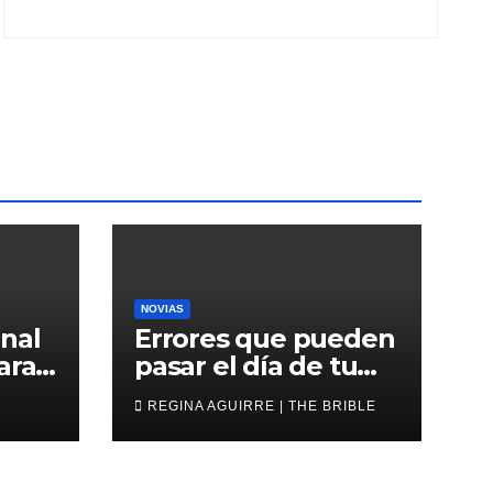
NOVIAS
nal
Errores que pueden
ara
pasar el día de tu
oda
boda
REGINA AGUIRRE | THE BRIBLE