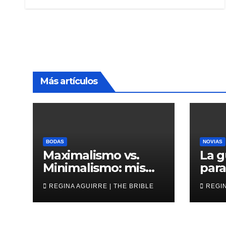
Más artículos
BODAS
NOVIAS
Maximalismo vs.
La g
Minimalismo: misma
para
boda, al revés
novi
REGINA AGUIRRE | THE BRIBLE
REGIN