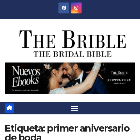
Saltar
al
contenido
Etiqueta:
primer aniversario
de boda