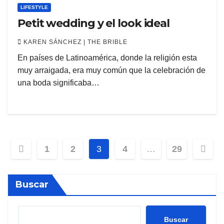
LIFESTYLE
Petit wedding y el look ideal
KAREN SÁNCHEZ | THE BRIBLE
En países de Latinoamérica, donde la religión esta
muy arraigada, era muy común que la celebración de
una boda significaba…
Paginación
1
2
3
4
…
29
de
Buscar
entradas
Buscar